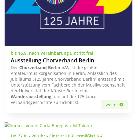
bis 16.8. nach Vereinbarung Eintritt frei
Ausstellung Chorverband Berlin
Der
Chorverband Berlin e.V.
ist die größte
Amateurmusikorganisation in Berlin. Anlässlich des
Jubiläums „125 Jahre Chorverband Berlin“ entstand mit
Unterstützung vom Fachbereich der Musikwissenschaft
der Universität der Künste Berlin eine
Wanderausstellung
, die auf die 125 Jahre
Verbandsgeschichte zurückblickt.
weiter
Do 27.8. - 20 Uhr - Eintritt 10 €, ermäßigt 6 €