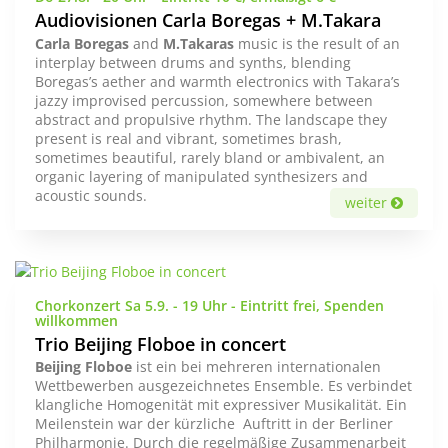
Audiovisionen Carla Boregas + M.Takara
Carla Boregas
and
M.Takaras
music is the result of an
interplay between drums and synths, blending
Boregas’s aether and warmth electronics with Takara’s
jazzy improvised percussion, somewhere between
abstract and propulsive rhythm. The landscape they
present is real and vibrant, sometimes brash,
sometimes beautiful, rarely bland or ambivalent, an
organic layering of manipulated synthesizers and
acoustic sounds.
weiter
Chorkonzert Sa 5.9. - 19 Uhr - Eintritt frei, Spenden
willkommen
Trio Beijing Floboe in concert
Beijing Floboe
ist ein bei mehreren internationalen
Wettbewerben ausgezeichnetes Ensemble. Es verbindet
klangliche Homogenität mit expressiver Musikalität. Ein
Meilenstein war der kürzliche Auftritt in der Berliner
Philharmonie. Durch die regelmäßige Zusammenarbeit